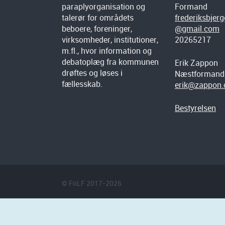
paraplyorganisation og
Formand
talerør for områdets
frederiksbjer
beboere, foreninger,
@gmail.com
virksomheder, institutioner,
20265217
m.fl., hvor information og
debatoplæg fra kommunen
Erik Zappon
drøftes og løses i
Næstformand
fællesskab.
erik@zappon
Bestyrelsen
© FoLF 2017-2026