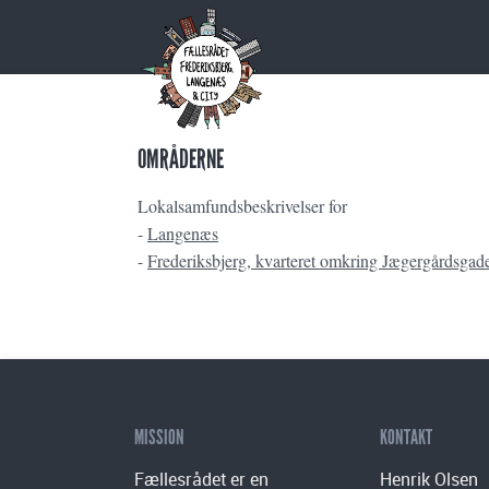
OMRÅDERNE
Lokalsamfundsbeskrivelser for
-
Langenæs
-
Frederiksbjerg, kvarteret omkring Jægergårdsga
MISSION
KONTAKT
Fællesrådet er en
Henrik Olsen