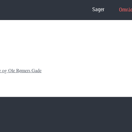
Sager
Områd
de og Ole Rømers Gade