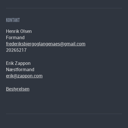
KONTAKT
Henrik Olsen
Formand
frederiksbjergoglangenaes@gmail.com
20265217
Erik Zappon
Næstformand
erik@zappon.com
Bestyrelsen