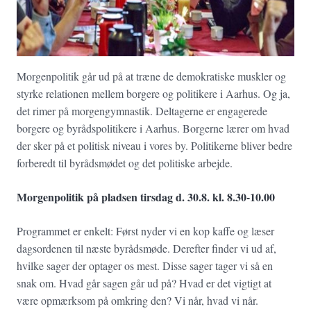
Morgenpolitik går ud på at træne de demokratiske muskler og
styrke relationen mellem borgere og politikere i Aarhus. Og ja,
det rimer på morgengymnastik. Deltagerne er engagerede
borgere og byrådspolitikere i Aarhus. Borgerne lærer om hvad
der sker på et politisk niveau i vores by. Politikerne bliver bedre
forberedt til byrådsmødet og det politiske arbejde.
Morgenpolitik på pladsen tirsdag d. 30.8. kl. 8.30-10.00
Programmet er enkelt: Først nyder vi en kop kaffe og læser
dagsordenen til næste byrådsmøde. Derefter finder vi ud af,
hvilke sager der optager os mest. Disse sager tager vi så en
snak om. Hvad går sagen går ud på? Hvad er det vigtigt at
være opmærksom på omkring den? Vi når, hvad vi når.