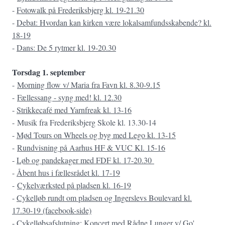
-
Fotowalk på Frederiksbjerg kl. 19-21.30
-
Debat: Hvordan kan kirken være lokalsamfundsskabende? kl.
18-19
-
Dans: De 5 rytmer kl. 19-20.30
Torsdag 1. september
-
Morning flow v/ Maria fra Favn kl. 8.30-9.15
-
Fællessang - syng med! kl. 12.30
-
Strikkecafé med Yarnfreak kl. 13-16
- Musik fra Frederiksbjerg Skole kl. 13.30-14
-
Mød Tours on Wheels og byg med Lego kl. 13-15
-
Rundvisning på Aarhus HF & VUC Kl. 15-16
-
Løb og pandekager med FDF kl. 17-20.30
-
Åbent hus i fællesrådet kl. 17-19
-
Cykelværksted på pladsen kl. 16-19
-
Cykelløb rundt om pladsen og Ingerslevs Boulevard kl.
17.30-19 (facebook-side)
-
Cykelløbsafslutning: Koncert med Rådne Lunger v/ Go'