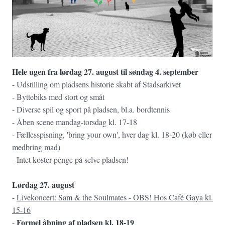
Hele ugen fra lørdag 27. august til søndag 4. september
- Udstilling om pladsens historie skabt af Stadsarkivet
- Byttebiks med stort og småt
- Diverse spil og sport på pladsen, bl.a. bordtennis
- Åben scene mandag-torsdag kl. 17-18
- Fællesspisning, 'bring your own', hver dag kl. 18-20 (køb eller
medbring mad)
- Intet koster penge på selve pladsen!
Lørdag 27. august
-
Livekoncert: Sam & the Soulmates
- OBS! Hos Café Gaya
kl.
15-16
Formel åbning af pladsen kl. 18-19
-