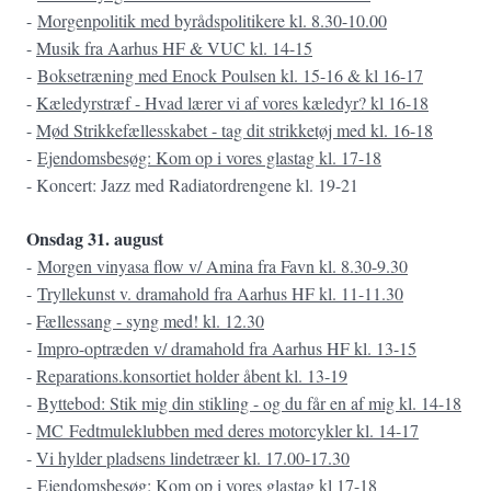
-
Morgenpolitik med byrådspolitikere kl. 8.30-10.00
-
Musik fra Aarhus HF & VUC kl. 14-15
-
Boksetræning med Enock Poulsen kl. 15-16 & kl 16-17
-
Kæledyrstræf - Hvad lærer vi af vores kæledyr? kl 16-18
-
Mød Strikkefællesskabet - tag dit strikketøj med kl. 16-18
-
Ejendomsbesøg: Kom op i vores glastag kl. 17-18
- Koncert: Jazz med Radiatordrengene kl. 19-21
Onsdag 31. august
-
Morgen vinyasa flow v/ Amina fra Favn kl. 8.30-9.30
-
Tryllekunst v. dramahold fra Aarhus HF kl. 11-11.30
-
Fællessang - syng med! kl. 12.30
-
Impro-optræden v/ dramahold fra Aarhus H​F​ kl. 13-15
-
Reparations.konsortiet holder åbent kl. 13-19
-
Byttebod: Stik mig din stikling - og du får en af mig kl. 14-18
-
MC Fedtmuleklubben med deres motorcykler kl. 14-17
-
Vi hylder pladsens lindetræer kl. 17.00-17.30
-
Ejendomsbesøg: Kom op i vores glastag kl 17-18