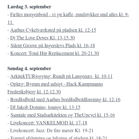
Lørdag 3. september
-
Fælles morgenbord - vi gir kaffe, rundstykker und alles kl. 9-
11
-
Aarhus Cykelværksted på pladsen kl. 12-15
-
Dj The Love Doves Kl. 13-15.30
-
Silent Groove på Ingerslevs Plads kl. 16-18
-
Koncert: Total Hip Replacement kl. 20-21.30
Søndag 4. september
-
ArkitekTURjogging: Rundt på Langenæs kl. 10-11
-
Oplæg: Byrum med udsigt - Hack Kampmanns
Frederiksbjerg kl. 12-12.30
-
Bordfodbold med Aarhus bordfodboldforening kl. 12-16
-
DJ Jakob Domino, lounge kl. 13-15
-
Samtale med Stadsarkitekten og TheUpcycl kl. 15-16
-
Livekoncert: VANKELMOD kl. 17-18
- Livekoncert: Jazz: De fire maver Kl. 19-21
- Formel afslutning og lukning af pladsen kl. 18-21