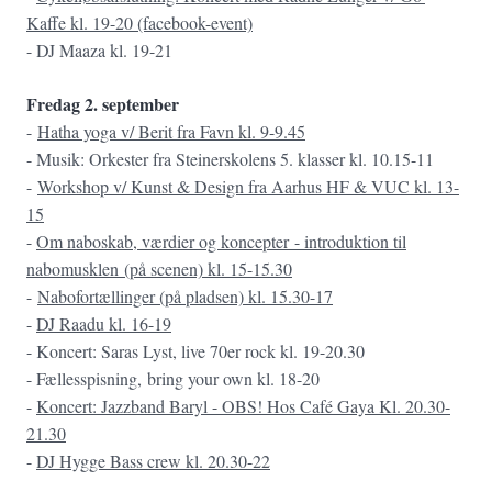
Kaffe kl. 19-20 (facebook-event)
- DJ Maaza kl. 19-21
Fredag 2. september
-
Hatha yoga v/ Berit fra Favn kl. 9-9.45
- Musik: Orkester fra Steinerskolens 5. klasser kl. 10.15-11
-
Workshop v/ Kunst & Design fra Aarhus HF & VUC kl. 13-
15
-
Om naboskab, værdier og koncepter
- i
ntroduktion til
nabomusklen
(på scenen) kl. 15-15.30
-
Nabofortællinger (på pladsen) kl. 15.30-17
-
DJ Raadu kl. 16-19
- Koncert: Saras Lyst, live 70er rock kl. 19-20.30
- Fællesspisning, bring your own kl. 18-20
-
Koncert: J
azzband Baryl - OBS! Hos Café Gaya Kl. 20.30-
21.30
-
DJ Hygge Bass crew kl. 20.30-22