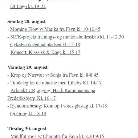
-
DJ Lago kl. 19-22
Søndag 28. august
-
Morning Flow v/ Marika fra Favn kl. 10-10.45
-
SICK-projekt trænings- og motionsfællesskab kl. 11-12.30
-
Cykelværksted på pladsen kl. 15-18
-
Koncert: Klassisk & Kage kl. 15-17
Mandag 29. august
-
Krop og Nærvær v/ Sonja fra Favn kl. 8-8.45
-
Tumleleg for de mindste med Lilleby Kl. 14-17
-
ArkitekTURjogging: Hack Kampmanns
på
Frederiksbjerg
Kl. 16-17
-
Ejendomsbesøg: Kom op i vores glastag kl. 17-18
-
Qi Gong kl. 18-19
Tirsdag 30. august
-
Mindful yoga v/ Charlotte fra Favn kl. 8.30-9.15