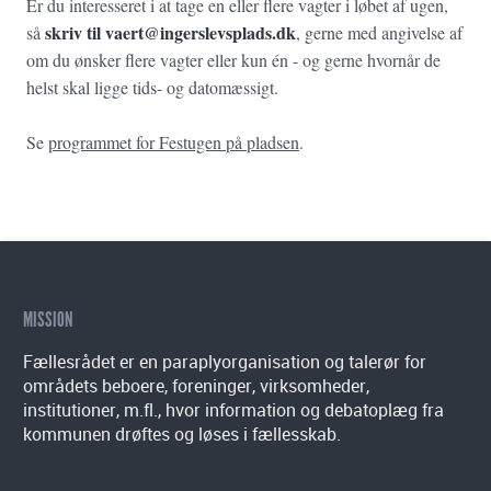
Er du interesseret i at tage en eller flere vagter i løbet af ugen,
skriv til vaert@ingerslevsplads.dk
så
, gerne med angivelse af
om du ønsker flere vagter eller kun én - og gerne hvornår de
helst skal ligge tids- og datomæssigt.
Se
programmet for Festugen på pladsen
.
MISSION
Fællesrådet er en paraplyorganisation og talerør for
områdets beboere, foreninger, virksomheder,
institutioner, m.fl., hvor information og debatoplæg fra
kommunen drøftes og løses i fællesskab.