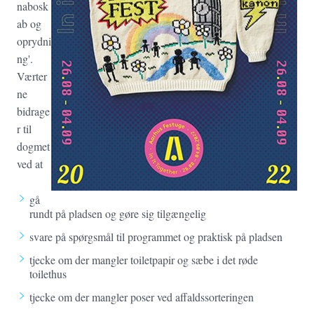
nabosk
ab og
oprydni
ng'.
Værter
ne
bidrage
r til
dogmet
ved at
gå
rundt på pladsen og gøre sig tilgængelig
svare på spørgsmål til programmet og praktisk på pladsen
tjecke om der mangler toiletpapir og sæbe i det røde
toilethus
tjecke om der mangler poser ved affaldssorteringen