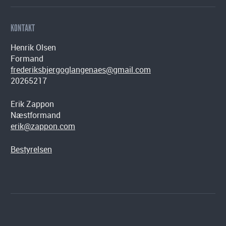
KONTAKT
Henrik Olsen
Formand
frederiksbjergoglangenaes@gmail.com
20265217
Erik Zappon
Næstformand
erik@zappon.com
Bestyrelsen