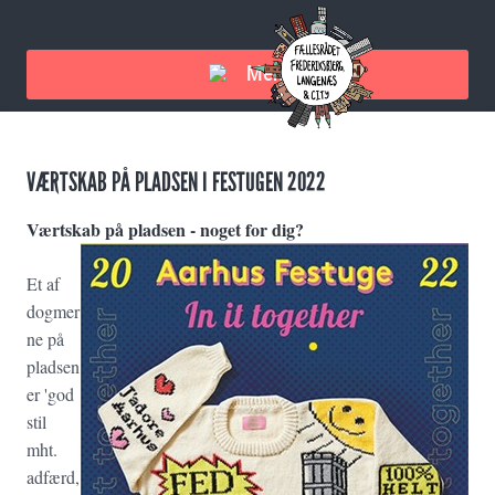
Menu
VÆRTSKAB PÅ PLADSEN I FESTUGEN 2022
Værtskab på pladsen - noget for dig?
Et af
dogmer
ne på
pladsen
er 'god
stil
mht.
adfærd,