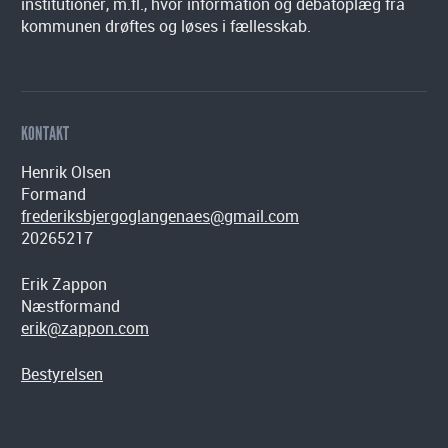
institutioner, m.fl., hvor information og debatoplæg fra
kommunen drøftes og løses i fællesskab.
KONTAKT
Henrik Olsen
Formand
frederiksbjergoglangenaes@gmail.com
20265217
Erik Zappon
Næstformand
erik@zappon.com
Bestyrelsen